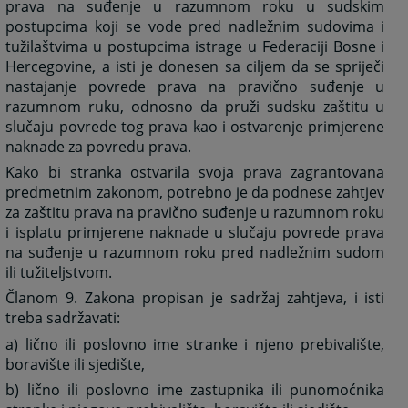
prava na suđenje u razumnom roku u sudskim
postupcima koji se vode pred nadležnim sudovima i
tužilaštvima u postupcima istrage u Federaciji Bosne i
Hercegovine, a isti je donesen sa ciljem da se spriječi
nastajanje povrede prava na pravično suđenje u
razumnom ruku, odnosno da pruži sudsku zaštitu u
slučaju povrede tog prava kao i ostvarenje primjerene
naknade za povredu prava.
Kako bi stranka ostvarila svoja prava zagrantovana
predmetnim zakonom, potrebno je da podnese zahtjev
za zaštitu prava na pravično suđenje u razumnom roku
i isplatu primjerene naknade u slučaju povrede prava
na suđenje u razumnom roku pred nadležnim sudom
ili tužiteljstvom.
Članom 9. Zakona propisan je sadržaj zahtjeva, i isti
treba sadržavati:
a) lično ili poslovno ime stranke i njeno prebivalište,
boravište ili sjedište,
b) lično ili poslovno ime zastupnika ili punomoćnika