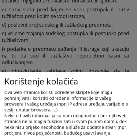
stranke i njegovo prebivalište, boravište ili sjedište,
c) naziv suda pred kojim se vodi postupak ili naziv
tužilaštva pred kojim se vodi istraga,
d) poslovni broj sudskog ili tužilačkog predmeta,
e) vrijeme trajanja sudskog postupka ili postupka pred
tužilaštvom,
f) podatke o predmetu suđenja ili istrage koji ukazuju
na to da sud ili tužilaštvo nepotrebno kasni sa
odlučivanjem,
g) obrazloženje zahtjeva kojim dokazuje da je
povrijeđeno pravo na suđenje u razumnom roku,
Korištenje kolačića
h) zahtjev za isplatu primjerene naknade,
Ova web stranica koristi određene skripte koje mogu
i) svojeručni potpis stranke ili zastupnika ili
pohranjivati i koristiti određene informacije iz vašeg
punomoćnika stranke.
browsera i vašeg uređaja (npr. IP adresa uređaja, varijable o
sesiji unutar browsera, ...).
U odsustvu nekog od gore navedenih elementa zahtjev
Neke od ovih informacija su nam neophodne i bez njih web
se odbacuje bez ispitnog postupka. Napominje se da je
stranica ne bi mogla fukcionisati u svom punom obimu, dok
na osnovu člana 22. navedenog zakona određeno da
neke nisu prijeko neophodne a služe za dodatne stvari (npr.
stranka koja je podnijela apelaciju Ustavnom sudu
procjenu nivoa posjećenosti, budućeg usavršavanja