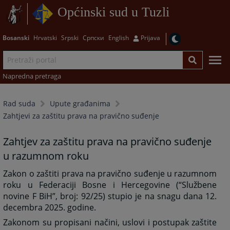
Općinski sud u Tuzli
Bosanski
Hrvatski
Srpski
Српски
English
Prijava
Napredna pretraga
Rad suda
Upute građanima
Zahtjevi za zaštitu prava na pravično suđenje
Zahtjev za zaštitu prava na pravično suđenje
u razumnom roku
Zakon o zaštiti prava na pravično suđenje u razumnom
roku u Federaciji Bosne i Hercegovine (“Službene
novine F BiH”, broj: 92/25) stupio je na snagu dana 12.
decembra 2025. godine.
Zakonom su propisani načini, uslovi i postupak zaštite