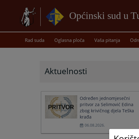
Općinski sud u T
Rad suda
Oglasna ploča
Vaša pitanja
Odn
Aktuelnosti
Određen jednomjesečni
pritvor za Selimović Edina
zbog krivičnog djela Teška
krađa
06.08.2026.
Korišt