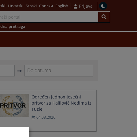
ski
Hrvatski
Srpski
Српски
English
Prijava
dna pretraga
Navigate
forward
to
interact
Određen jednomjesečni
with
pritvor za Halilović Nedima iz
the
Tuzle
calendar
04.08.2026.
and
select
a
date.