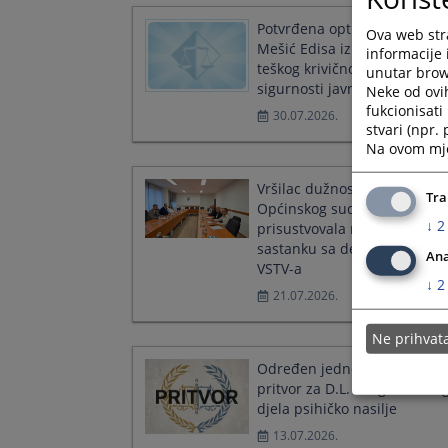
Potvrđena optužnica protiv
Ova web stra
Mešić Edisa iz Tuzle zbog
informacije 
teškog krivičnog djela protiv
unutar brows
sigurnosti javnog prometa
Neke od ovi
fukcionisat
30.07.2026.
stvari (npr.
Na ovom mjes
Vršilac dužnosti predsjedni
Tra
Općinskog suda u Tuzli
↓
2
prisustvovala radnom
sastanku sa delegacijom
Ana
VSTV-a
↓
2
21.07.2026.
Ne prihva
Određen jednomjesečni
pritvor za D.L. zbog krivično
djela psihičko nasilje
13.07.2026.