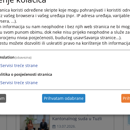
Press
Potvrđena optužnica protiv
nica koristi određene skripte koje mogu pohranjivati i koristiti od
the
R.H. zbog nasilja u porodici
iz vašeg browsera i vašeg uređaja (npr. IP adresa uređaja, varijable 
question
era, ...).
mark
28.07.2026.
h informacija su nam neophodne i bez njih web stranica ne bi mog
key
i u svom punom obimu, dok neke nisu prijeko neophodne a služe z
to
 procjenu nivoa posjećenosti, budućeg usavršavanja stranice...).
get
tu možete dozvoliti ili uskratiti pravo na korištenje tih informacija
the
keyboard
ka
Općinski sud u Tuzli potvrdio
shortcuts
nslation
(obavezna)
optužnicu protiv M.J. zbog
for
Servisi treće strane
changing
krivičnog djela -Nasilje u
dates.
porodici
litika o posjećenosti stranica
20.07.2026.
Servisi treće strane
tam
Prihvatam odabrane
Pri
Održan redovni radni
g
sastanak sa predsjednikom
Kantonalnog suda u Tuzli
13.07.2026.