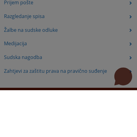
Prijem pošte
Razgledanje spisa
Žalbe na sudske odluke
Medijacija
Sudska nagodba
Zahtjevi za zaštitu prava na pravično suđenje
Korisni linkovi
Pomoć za korištenje
Mapa stranice