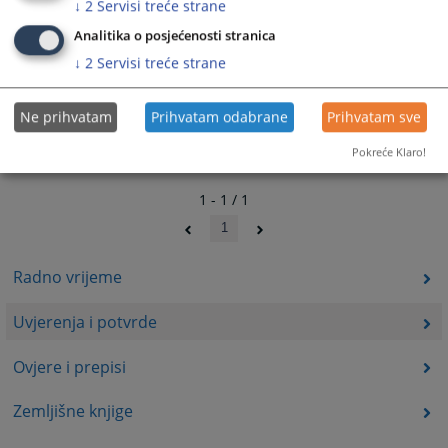
↓
2
Servisi treće strane
Analitika o posjećenosti stranica
↓
2
Servisi treće strane
Ne prihvatam
Prihvatam odabrane
Prihvatam sve
Pokreće Klaro!
1 - 1 / 1
1
Radno vrijeme
Uvjerenja i potvrde
Ovjere i prepisi
Zemljišne knjige