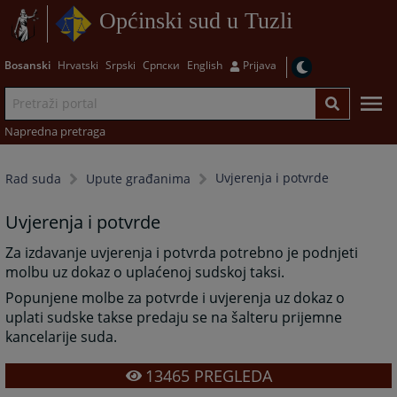
Općinski sud u Tuzli
Bosanski
Hrvatski
Srpski
Српски
English
Prijava
Napredna pretraga
Uvjerenja i potvrde
Rad suda
Upute građanima
Uvjerenja i potvrde
Za izdavanje uvjerenja i potvrda potrebno je podnjeti
molbu uz dokaz o uplaćenoj sudskoj taksi.
Popunjene molbe za potvrde i uvjerenja uz dokaz o
uplati sudske takse predaju se na šalteru prijemne
kancelarije suda.
13465
PREGLEDA