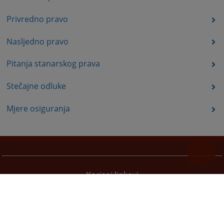
Privredno pravo
Nasljedno pravo
Pitanja stanarskog prava
Stečajne odluke
Mjere osiguranja
Korisni linkovi
Pomoć za korištenje
Mapa stranice
Pravila privatnosti