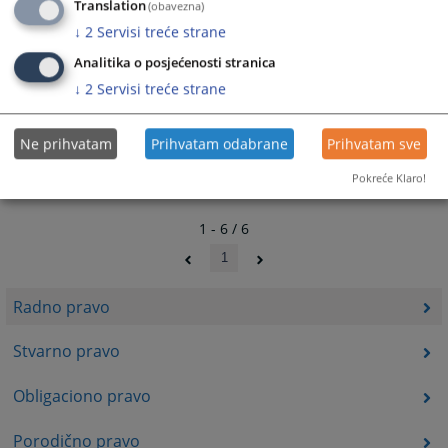
Translation
(obavezna)
↓
2
Servisi treće strane
Analitika o posjećenosti stranica
↓
2
Servisi treće strane
Ne prihvatam
Prihvatam odabrane
Prihvatam sve
Pokreće Klaro!
1 - 6 / 6
1
Radno pravo
Stvarno pravo
Obligaciono pravo
Porodično pravo