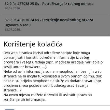
32 0 Rs 477038 25 Rs - Potraživanja iz radnog odnosa
and
and
20.07.2026.
select
select
a
a
32 0 Rs 467030 24 Rs - Utvrđenje nezakonitog otkaza
date.
date.
ugovora o radu
Press
Press
13.07.2026.
the
the
question
question
32 0 Rs 466329 24 Rs - Utvrđenje povrede prava
Korištenje kolačića
mark
mark
reprezentativnog sindikata
key
key
06.07.2026.
to
to
Ova web stranica koristi određene skripte koje mogu
pohranjivati i koristiti određene informacije iz vašeg
get
get
browsera i vašeg uređaja (npr. IP adresa uređaja, varijable o
32 0 Rs 477023 25 Rs - Utvrđivanje nezakonitog otkaza
the
the
sesiji unutar browsera, ...).
ugovora o radu
keyboard
keyboard
Neke od ovih informacija su nam neophodne i bez njih web
10.06.2026.
shortcuts
shortcuts
stranica ne bi mogla fukcionisati u svom punom obimu, dok
for
for
neke nisu prijeko neophodne a služe za dodatne stvari (npr.
changing
changing
procjenu nivoa posjećenosti, budućeg usavršavanja
stranice...).
dates.
dates.
Na ovom mjestu možete dozvoliti ili uskratiti pravo na
korištenje tih informacija.