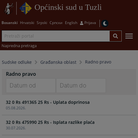
Općinski sud u Tuzli
Bosanski
Hrvatski
Srpski
Српски
English
Prijava
Napredna pretraga
Radno pravo
Sudske odluke
Građanska oblast
Radno pravo
Navigate
Navigate
32 0 Rs 491365 25 Rs - Uplata doprinosa
forward
forward
05.08.2026.
to
to
interact
interact
32 0 Rs 475990 25 Rs - Isplata razlike plaća
with
with
30.07.2026.
the
the
calendar
calendar