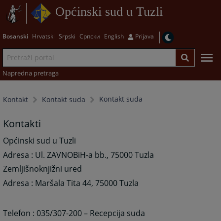
Općinski sud u Tuzli
Bosanski
Hrvatski
Srpski
Српски
English
Prijava
Napredna pretraga
Kontakt suda
Kontakt
Kontakt suda
Kontakti
Općinski sud u Tuzli
Adresa : Ul. ZAVNOBiH-a bb., 75000 Tuzla
Zemljišnoknjižni ured
Adresa : Maršala Tita 44, 75000 Tuzla
Telefon : 035/307-200 – Recepcija suda