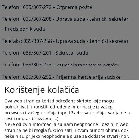
Telefon : 035/307-272 – Otprema pošte
Telefon : 035/307-208 - Uprava suda - tehnički sekretar
- Predsjednik suda
Telefaks: 035/307-258 - Uprava suda - tehnički sekretar
Telefon : 035/307-201 - Sekretar suda
Telefon : 035/307-223 -
Šef Odsjeka za odnose sa javnošću
Telefon : 035/307-252 - Prijemna kancelarija sudske
pisarnice
Korištenje kolačića
Telefon : 035/250-081 – Prekršajna pisarnica
Ova web stranica koristi određene skripte koje mogu
pohranjivati i koristiti određene informacije iz vašeg
Telefon : 035/307-253 – Šef odsjeka sudske pisarnice
browsera i vašeg uređaja (npr. IP adresa uređaja, varijable o
sesiji unutar browsera, ...).
Telefaks : 035/266-234 - Odsjek registra za upis pravnih
Neke od ovih informacija su nam neophodne i bez njih web
stranica ne bi mogla fukcionisati u svom punom obimu, dok
lica
neke nisu prijeko neophodne a služe za dodatne stvari (npr.