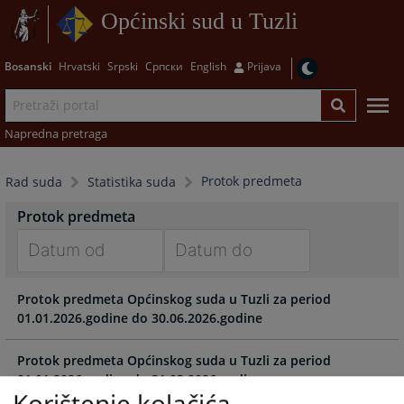
Općinski sud u Tuzli
Bosanski
Hrvatski
Srpski
Српски
English
Prijava
Napredna pretraga
Protok predmeta
Rad suda
Statistika suda
Protok predmeta
Navigate
Navigate
Protok predmeta Općinskog suda u Tuzli za period
forward
forward
01.01.2026.godine do 30.06.2026.godine
to
to
interact
interact
with
with
Protok predmeta Općinskog suda u Tuzli za period
the
the
01.01.2026.godine do 31.03.2026.godine
Korištenje kolačića
calendar
calendar