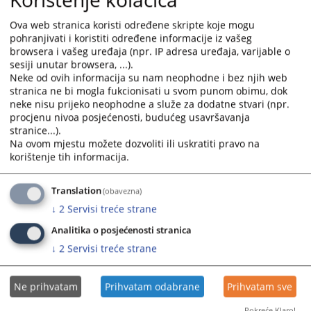
and
and
Protok predmeta Općinskog suda u Tuzli za period
Ova web stranica koristi određene skripte koje mogu
select
select
01.01.2025.godine do 31.12.2025.godine
pohranjivati i koristiti određene informacije iz vašeg
a
a
browsera i vašeg uređaja (npr. IP adresa uređaja, varijable o
date.
date.
Protok predmeta Općinskog suda u Tuzli za period
sesiji unutar browsera, ...).
Press
Press
01.01.2025.godine do 30.06.2025.godine
Neke od ovih informacija su nam neophodne i bez njih web
the
the
stranica ne bi mogla fukcionisati u svom punom obimu, dok
question
question
neke nisu prijeko neophodne a služe za dodatne stvari (npr.
Protok predmeta Općinskog suda u Tuzli za period
procjenu nivoa posjećenosti, budućeg usavršavanja
mark
mark
01.01.2025.godine do 31.03.2025.godine
stranice...).
key
key
Na ovom mjestu možete dozvoliti ili uskratiti pravo na
to
to
korištenje tih informacija.
Protok predmeta Općinskog suda u Tuzli za period
get
get
01.01.2024.godine do 31.12.2024.godine
the
the
Translation
(obavezna)
keyboard
keyboard
↓
2
Servisi treće strane
shortcuts
shortcuts
for
for
Analitika o posjećenosti stranica
changing
changing
↓
2
Servisi treće strane
dates.
dates.
Ne prihvatam
Prihvatam odabrane
Prihvatam sve
Pokreće Klaro!