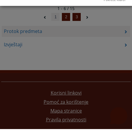
1 - 6 / 15
1
2
3
Protok predmeta
Izvještaji
Korisni linkovi
Pomoć za korištenje
Mapa stranice
Pravila privatnosti