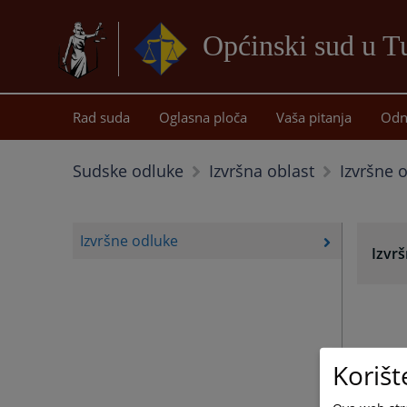
Općinski sud u T
Rad suda
Oglasna ploča
Vaša pitanja
Odn
Izvršne 
Sudske odluke
Izvršna oblast
Izvršne odluke
Izvr
Korišt