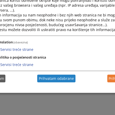
nica koristi određene skripte koje mogu pohranjivati i koristiti od
iz vašeg browsera i vašeg uređaja (npr. IP adresa uređaja, varijable 
era, ...).
h informacija su nam neophodne i bez njih web stranica ne bi mog
i u svom punom obimu, dok neke nisu prijeko neophodne a služe z
 procjenu nivoa posjećenosti, budućeg usavršavanja stranice...).
tu možete dozvoliti ili uskratiti pravo na korištenje tih informacija
nslation
(obavezna)
Servisi treće strane
litika o posjećenosti stranica
Trenutno nema v
Servisi treće strane
tam
Prihvatam odabrane
Pri