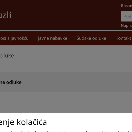
Bosan
uzli
Idi
na
Napre
sadržaj
osi s javnošću
Javne nabavke
Sudske odluke
Kontakt
odluke
šne odluke
enje kolačića