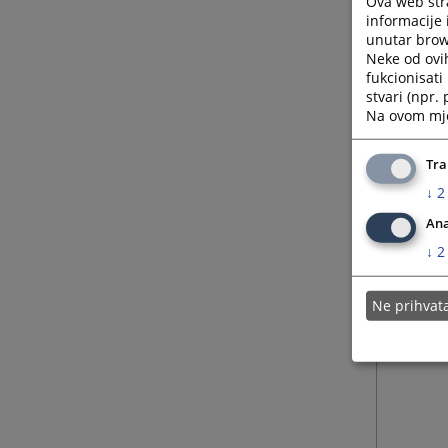
Ova web stra
informacije 
unutar brows
Neke od ovi
fukcionisat
stvari (npr.
Na ovom mjes
Tra
↓
2
Ana
↓
2
Ne prihva