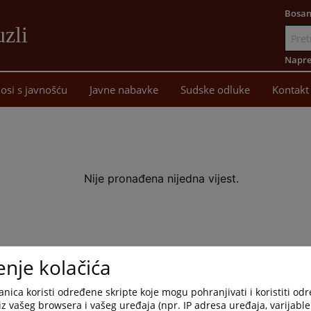
Bosan
uzli
Idi
na
Napre
sadržaj
osi s javnošću
Javne nabavke
Sudske odluke
Kontakt
Nije pronađena nijedna vijest.
enje kolačića
nica koristi određene skripte koje mogu pohranjivati i koristiti od
iz vašeg browsera i vašeg uređaja (npr. IP adresa uređaja, varijable 