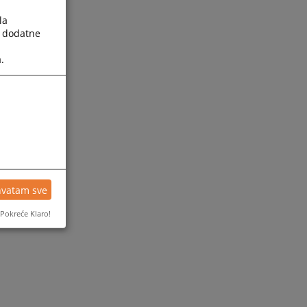
la
a dodatne
.
hvatam sve
Pokreće Klaro!