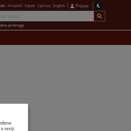
ski
Hrvatski
Srpski
Српски
English
Prijava
dna pretraga
ređene
o sesiji