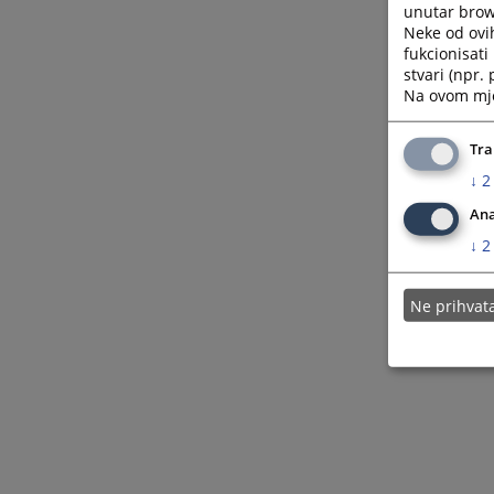
unutar brows
Neke od ovi
fukcionisat
stvari (npr.
Na ovom mjes
Tra
↓
2
Ana
↓
2
Ne prihva