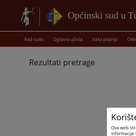
Općinski sud u T
Rad suda
Oglasna ploča
Vaša pitanja
Odn
Rezultati pretrage
Korišt
Ova web stra
informacije 