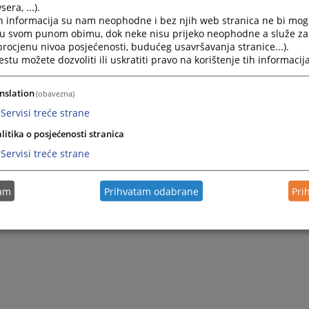
era, ...).
h informacija su nam neophodne i bez njih web stranica ne bi mog
i u svom punom obimu, dok neke nisu prijeko neophodne a služe z
 procjenu nivoa posjećenosti, budućeg usavršavanja stranice...).
tu možete dozvoliti ili uskratiti pravo na korištenje tih informacija
nslation
(obavezna)
Servisi treće strane
litika o posjećenosti stranica
Servisi treće strane
tam
Prihvatam odabrane
Pri