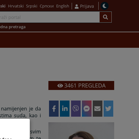
ski
Hrvatski
Srpski
Српски
English
Prijava
dna pretraga
3461
PREGLEDA
 namijenjen je da
stima suda, kao i
 efikasnost u svim
 pravni sistem, te