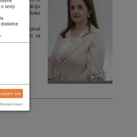
ređene
t i modernizaciju
o sesiji
 informacija, kako
la
a dodatne
ormacija i kanal
etne važnosti za
.
sigurnosti.
hvatam sve
Pokreće Klaro!