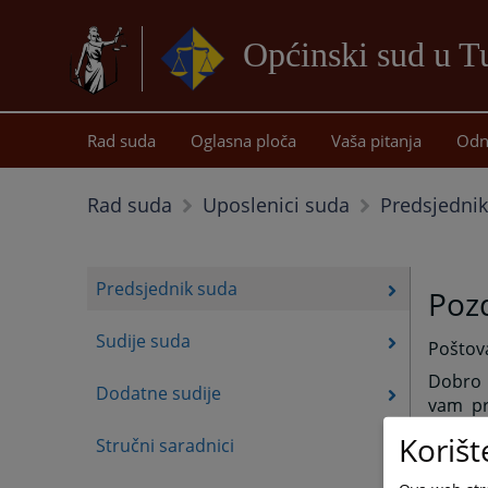
Općinski sud u T
Rad suda
Oglasna ploča
Vaša pitanja
Odn
Predsjedni
Rad suda
Uposlenici suda
Predsjednik suda
Pozd
Sudije suda
Poštova
Dobro 
Dodatne sudije
vam pr
aktueln
Korišt
Stručni saradnici
Naša os
postupc