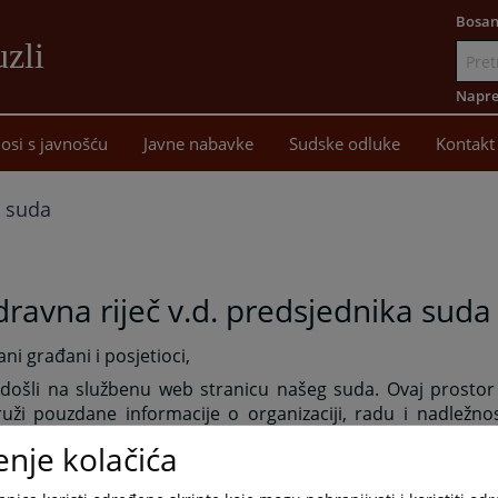
Bosan
uzli
Idi
na
Napre
sadržaj
osi s javnošću
Javne nabavke
Sudske odluke
Kontakt
k suda
ravna riječ v.d. predsjednika suda
ni građani i posjetioci,
došli na službenu web stranicu našeg suda. Ovaj prostor
uži pouzdane informacije o organizaciji, radu i nadležno
e obavijesti i smjernice koje olakšavaju pristup pravdi.
enje kolačića
novna misija je da osiguramo zakonitost, nepristrasnost i
ima. Sud je temelj pravne sigurnosti i povjerenja građana u