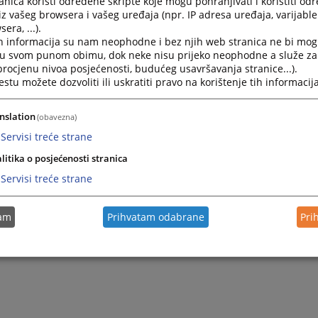
nica koristi određene skripte koje mogu pohranjivati i koristiti od
tinuirano zalažemo za profesionalan rad, transparentnos
iz vašeg browsera i vašeg uređaja (npr. IP adresa uređaja, varijable 
era, ...).
. Poseban akcenat stavljamo na digitalizaciju i dostupnost
h informacija su nam neophodne i bez njih web stranica ne bi mog
da bila bliža svakom pojedincu.
i u svom punom obimu, dok neke nisu prijeko neophodne a služe z
m vas da ovu stranicu koristite kao pouzdan izvor inf
 procjenu nivoa posjećenosti, budućeg usavršavanja stranice...).
kacije sa sudom. Vaše povjerenje i saradnja su od izuz
tu možete dozvoliti ili uskratiti pravo na korištenje tih informacija
 vladavine prava i izgradnju društva zasnovanog na pravnoj 
nslation
(obavezna)
Servisi treće strane
ovanjem,
litika o posjećenosti stranica
edsjednik Općinskog suda u Tuzli
Servisi treće strane
. Armina Sinanović
tam
Prihvatam odabrane
Pri