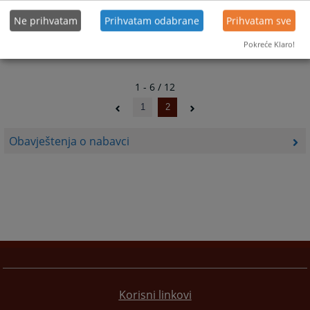
Ne prihvatam
Prihvatam odabrane
Prihvatam sve
Pokreće Klaro!
1 - 6 / 12
1
2
Obavještenja o nabavci
Korisni linkovi