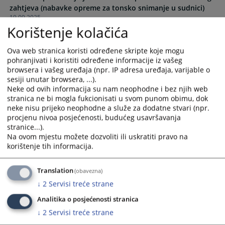
zahtjeva (nabavke opreme za tonsko snimanje u sudnici)
calendar
calendar
19.09.2025.
and
and
Korištenje kolačića
select
select
Odluka o pokretanju javne nabavke putem konkurentskog
a
a
Ova web stranica koristi određene skripte koje mogu
zahtjeva (nabavka računara i računarske opreme sa
date.
date.
pohranjivati i koristiti određene informacije iz vašeg
licencom)
Press
Press
browsera i vašeg uređaja (npr. IP adresa uređaja, varijable o
10.07.2025.
the
the
sesiji unutar browsera, ...).
question
question
Neke od ovih informacija su nam neophodne i bez njih web
Odluka o pokretanju postupka javne nabavke
mark
mark
stranica ne bi mogla fukcionisati u svom punom obimu, dok
telekomunikacijskih usluga (nabavka usluga IP telefonije i
neke nisu prijeko neophodne a služe za dodatne stvari (npr.
key
key
nabavka usluga mobilne telefonije)
procjenu nivoa posjećenosti, budućeg usavršavanja
to
to
08.07.2025.
stranice...).
get
get
Na ovom mjestu možete dozvoliti ili uskratiti pravo na
the
the
korištenje tih informacija.
Odluka o pokretanju postupka javne nabavke električne
keyboard
keyboard
energije
shortcuts
shortcuts
01.07.2025.
Translation
(obavezna)
for
for
↓
2
Servisi treće strane
changing
changing
Odluka o pokretanju postupka javne nabavke električne
dates.
dates.
Analitika o posjećenosti stranica
energije
↓
2
Servisi treće strane
05.06.2025.