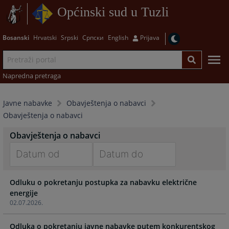
Općinski sud u Tuzli
Bosanski
Hrvatski
Srpski
Српски
English
Prijava
Napredna pretraga
Javne nabavke
Obavještenja o nabavci
Obavještenja o nabavci
Obavještenja o nabavci
Navigate
Navigate
Odluku o pokretanju postupka za nabavku električne
forward
forward
energije
to
to
02.07.2026.
interact
interact
with
with
Odluka o pokretanju javne nabavke putem konkurentskog
the
the