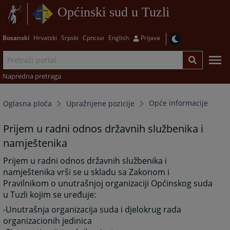
Općinski sud u Tuzli
Bosanski
Hrvatski
Srpski
Српски
English
Prijava
Napredna pretraga
Opće informacije
Oglasna ploča
Upražnjene pozicije
Prijem u radni odnos državnih službenika i
namještenika
Prijem u radni odnos državnih službenika i
namještenika vrši se u skladu sa Zakonom i
Pravilnikom o unutrašnjoj organizaciji Općinskog suda
u Tuzli kojim se uređuje:
-Unutrašnja organizacija suda i djelokrug rada
organizacionih jedinica