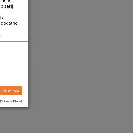
ređene
o sesiji
la
a dodatne
.
slovi propisani
hvatam sve
Pokreće Klaro!