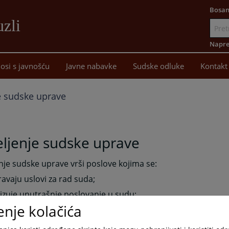
Bosan
uzli
Idi
na
Napre
sadržaj
osi s javnošću
Javne nabavke
Sudske odluke
Kontakt
e sudske uprave
ljenje sudske uprave
nje sudske uprave vrši poslove kojima se:
ravaju uslovi za rad suda;
izuje unutrašnje poslovanje u sudu;
enje kolačića
 da se poslovi u sudu vrše uredno i na vrijeme;
jaju poslovi u vezi sa ostvarivanjem prava i dužnosti državni