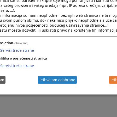
nica koristi određene skripte koje mogu pohranjivati i koristiti od
tenika iz radnog odnosa;
iz vašeg browsera i vašeg uređaja (npr. IP adresa uređaja, varijable 
era, ...).
rava vođenje sudske statistike;
h informacija su nam neophodne i bez njih web stranica ne bi mog
poslovi sa stalnim sudskim tumačima i vještacima;
i u svom punom obimu, dok neke nisu prijeko neophodne a služe z
 procjenu nivoa posjećenosti, budućeg usavršavanja stranice...).
poslovi izvršenja krivičnih sankcija
tu možete dozvoliti ili uskratiti pravo na korištenje tih informacija
poslovi praćenja i proučavanja sudske prakse kao i drugi po
m i drugim općim aktima.
nslation
(obavezna)
Servisi treće strane
litika o posjećenosti stranica
Servisi treće strane
tam
Prihvatam odabrane
Pri