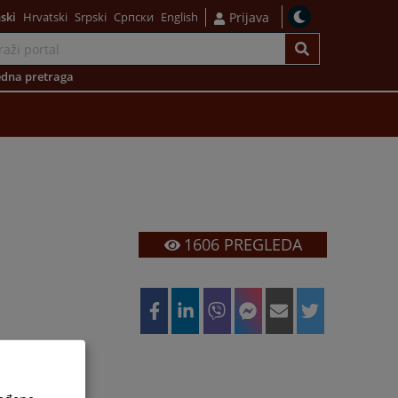
ski
Hrvatski
Srpski
Српски
English
Prijava
dna pretraga
1606
PREGLEDA
h službenika i