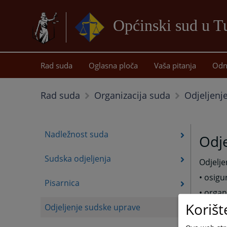
Općinski sud u T
Rad suda
Oglasna ploča
Vaša pitanja
Odn
Odjeljenj
Rad suda
Organizacija suda
Nadležnost suda
Odje
Sudska odjeljenja
Odjelje
• osigu
Pisarnica
• organ
Korišt
Odjeljenje sudske uprave
• stara
• obavl