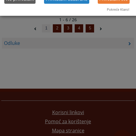
Pokreće Klaro!
1 - 6 / 26
1
2
3
4
5
Odluke
Korisni linkovi
Pomoć za korištenje
Mapa stranice