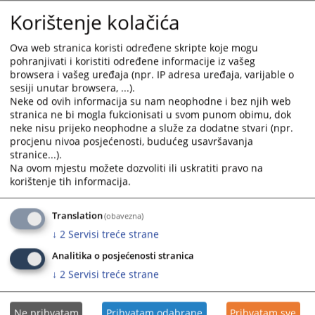
select
select
Korištenje kolačića
Odluka o pokretanju postupka javne nabavke putem
a
a
otvorenog postupka - nabavka računarske opreme i
date.
date.
Ova web stranica koristi određene skripte koje mogu
potrepština
Press
Press
pohranjivati i koristiti određene informacije iz vašeg
28.10.2025.
browsera i vašeg uređaja (npr. IP adresa uređaja, varijable o
the
the
sesiji unutar browsera, ...).
question
question
Neke od ovih informacija su nam neophodne i bez njih web
Odluka o dodjeli ugovora trećerangiranom ponuđaču za
mark
mark
stranica ne bi mogla fukcionisati u svom punom obimu, dok
nabavku računarske opreme
key
key
neke nisu prijeko neophodne a služe za dodatne stvari (npr.
24.09.2025.
to
to
procjenu nivoa posjećenosti, budućeg usavršavanja
get
get
stranice...).
Odluka o pokretanju postupka javne nabavke putem
the
the
Na ovom mjestu možete dozvoliti ili uskratiti pravo na
konkurentskog zahtjeva-nabavka polica za arhivu
korištenje tih informacija.
keyboard
keyboard
25.08.2025.
shortcuts
shortcuts
for
for
Translation
(obavezna)
Odluka o pokretanju postupka javne nabavke putem
changing
changing
↓
2
Servisi treće strane
konkurentskog zahtjeva-nabavka printera
dates.
dates.
25.08.2025.
Analitika o posjećenosti stranica
↓
2
Servisi treće strane
Ne prihvatam
Prihvatam odabrane
Prihvatam sve