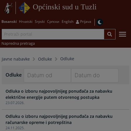
Općinski sud u Tuzli
Bosanski
Hrvatski
Srpski
Српски
English
Prijava
Napredna pretraga
Odluke
Javne nabavke
Odluke
Odluke
Navigate
Navigate
Odluka o izboru najpovoljnijeg ponuđača za nabavku
forward
forward
električne energije putem otvorenog postupka
to
to
23.07.2026.
interact
interact
with
with
Odluku o izboru najpovoljnijeg ponuđača za nabavku
the
the
računarske opreme i potrepština
calendar
calendar
24.11.2025.
and
and