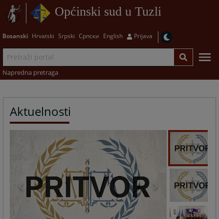
Općinski sud u Tuzli
Bosanski
Hrvatski
Srpski
Српски
English
Prijava
Napredna pretraga
Aktuelnosti