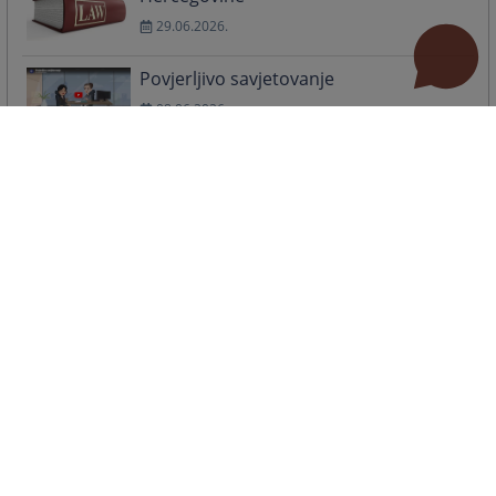
29.06.2026.
Povjerljivo savjetovanje
08.06.2026.
Više
Pozivni centar