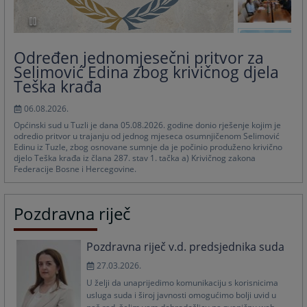
Određen jednomjesečni pritvor za
Selimović Edina zbog krivičnog djela
Teška krađa
06.08.2026.
Općinski sud u Tuzli je dana 05.08.2026. godine donio rješenje kojim je
odredio pritvor u trajanju od jednog mjeseca osumnjičenom Selimović
Edinu iz Tuzle, zbog osnovane sumnje da je počinio produženo krivično
djelo Teška krađa iz člana 287. stav 1. tačka a) Krivičnog zakona
Federacije Bosne i Hercegovine.
Pozdravna riječ
Pozdravna riječ v.d. predsjednika suda
27.03.2026.
U želji da unaprijedimo komunikaciju s korisnicima
usluga suda i široj javnosti omogućimo bolji uvid u