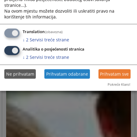
Sudski predmeti – online
stranice...).
Na ovom mjestu možete dozvoliti ili uskratiti pravo na
korištenje tih informacija.
Pristup putem Interneta
Translation
(obavezna)
↓
2
Servisi treće strane
Analitika o posjećenosti stranica
↓
2
Servisi treće strane
Ne prihvatam
Prihvatam odabrane
Prihvatam sve
Pokreće Klaro!