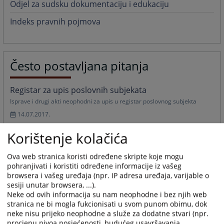
Odjel za sudsku dokumentaciju i edukaciju
Indeks pravnih pojmova
Često postavljana pitanja
Registar za upis poslovnih subjekata
Isprave i drugi akti neophodni za upis u registar poslovnog subjekta
14.07.2017.
Korištenje kolačića
Zahtjev za izdavanje jedinstvenog pristupnog koda
(JPK)
Ova web stranica koristi određene skripte koje mogu
Zahtjev za izdavanje jedinstvenog pristupnog koda (JPK) za uvid u sudske
pohranjivati i koristiti određene informacije iz vašeg
predmete putem interneta koji se dostavlja strankama putem pošte.
browsera i vašeg uređaja (npr. IP adresa uređaja, varijable o
05.11.2012.
sesiji unutar browsera, ...).
Neke od ovih informacija su nam neophodne i bez njih web
Više
stranica ne bi mogla fukcionisati u svom punom obimu, dok
neke nisu prijeko neophodne a služe za dodatne stvari (npr.
procjenu nivoa posjećenosti, budućeg usavršavanja