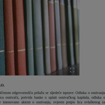
.O.
aničenom odgovornošću prilažu se sljedeće isprave: Odluka o osnivanj
ca osnivača, potvrda banke o uplati osnivačkog kapitala, odluka 
je imenovano aktom o osnivanju, ovjeren potpis lica ovlaštenog z