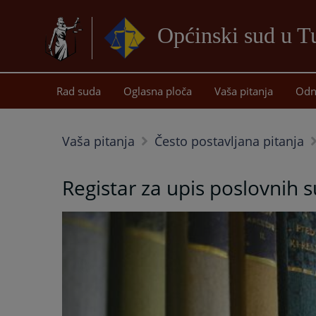
Općinski sud u T
Rad suda
Oglasna ploča
Vaša pitanja
Odn
Vaša pitanja
Često postavljana pitanja
Registar za upis poslovnih 