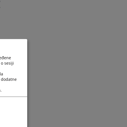
e
o
ređene
o sesiji
la
a dodatne
.