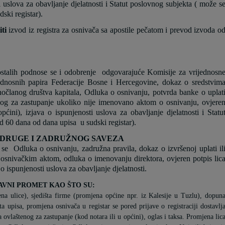
ti uslova za obavljanje djelatnosti i Statut poslovnog subjekta ( može s
dski registar).
ti
izvod iz registra za osnivača sa apostile pečatom i prevod izvoda o
ostalih
podnose se i odobrenje
odgovarajuće Komisije za vrijednosn
jednosnih papira Federacije Bosne i Hercegovine, dokaz o sredstvim
očlanog društva kapitala, Odluka o osnivanju, potvrda banke o uplat
nog za zastupanje ukoliko nije imenovano aktom o osnivanju, ovjere
pćini), izjava o ispunjenosti uslova za obavljanje djelatnosti i Statu
od 60 dana od dana upisa
u sudski registar).
ZADRUGE I ZADRUŽNOG
SAVEZA
 se Odluka o osnivanju, zadružna pravila, dokaz o izvršenoj uplati il
 osnivačkim aktom, odluka o imenovanju direktora, ovjeren potpis lic
 o ispunjenosti uslova za obavljanje djelatnosti.
AVNI PROMET KAO ŠTO SU:
ena ulice), sjedišta firme (promjena općine npr. iz Kalesije u Tuzlu), dopun
kta upisa, promjena osnivača u registar se pored prijave o registraciji dostavlj
a ovlaštenog za zastupanje (kod notara ili u općini), oglas i taksa. Promjena lic