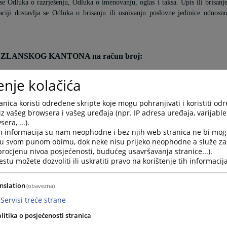
 se Odluka o razrješenju, Odluka o imenovanju, oglas i taksa. Upis ili brisanj
aciji dostavlja se Odluka o brisanju ili osnivanju poslovne jedinice odnosn
LANSKOG KANTONA na račun broj:
enje kolačića
nica koristi određene skripte koje mogu pohranjivati i koristiti od
iz vašeg browsera i vašeg uređaja (npr. IP adresa uređaja, varijable 
DA SADRŽI:
era, ...).
h informacija su nam neophodne i bez njih web stranica ne bi mog
, svrha doznake, naziv primaoca, mjesto i datum uplate
i u svom punom obimu, dok neke nisu prijeko neophodne a služe z
RAČUNA KOD JEDNE OD SLIJEDEĆIH BANAKA
 procjenu nivoa posjećenosti, budućeg usavršavanja stranice...).
tu možete dozvoliti ili uskratiti pravo na korištenje tih informacija
nslation
(obavezna)
Servisi treće strane
litika o posjećenosti stranica