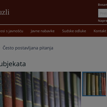
Bosan
uzli
Idi
na
Napre
sadržaj
osi s javnošću
Javne nabavke
Sudske odluke
Kontakt
Često postavljana pitanja
subjekata