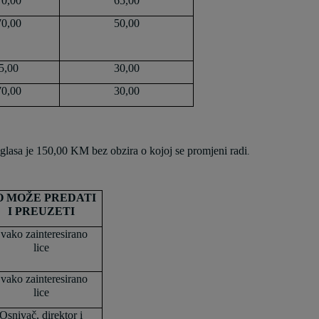
70,00
65,00
70,00
50,00
5,00
30,00
70,00
30,00
 oglasa je 150,00 KM bez obzira o kojoj se promjeni radi
.
O MOŽE PREDATI
I PREUZETI
vako zainteresirano
lice
vako zainteresirano
lice
Osnivač, direktor i