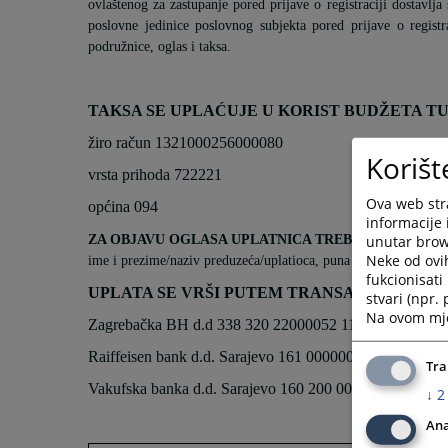
ovlaštenog za zastupanje pored prijave o registraciji dostavlja
poslovne jedinice poslovnog subjekta pored prijave o registr
podružnice, oglas i taksa.
TAKSA SE UPLAĆUJE U KORIST BUDŽETA TUZ
žiro račun 1321000256000080
Korišt
vrsta prihoda 722221
Ova web stra
općina 094
informacije 
ZA OBJAVU OGLASA UPLATNICA TREBA OBAVEZNO 
unutar brows
Neke od ovi
ime i prezime/naziv preduzeća/uplatioca, puna adresa uplatioca
fukcionisat
UPLATA SE VRŠI PUTEM TRANSAKCIJSKIH 
stvari (npr.
Na ovom mjes
Zagrebačka BH d.d 338 320 22000052 11
Raiffeisen bank d.d. Sarajevo 161 00000071700 57
Tra
Vakufska banka d.d. Sarajevo 160 200 00005746 51
↓
2
Ana