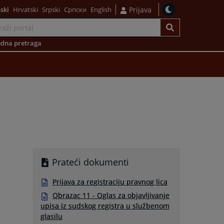
ski
Hrvatski
Srpski
Српски
English
Prijava
dna pretraga
Prateći dokumenti
Prijava za registraciju pravnog lica
Obrazac 11 - Oglas za objavljivanje
upisa iz sudskog registra u službenom
glasilu