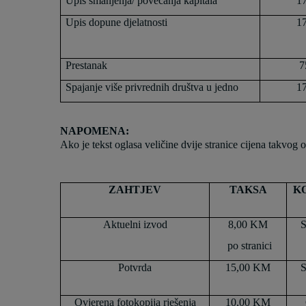
Upis smanjenja/ povećanja kapitala
1
Upis dopune djelatnosti
1
Prestanak
7
Spajanje više privrednih društva u jedno
1
NAPOMENA:
Ako je tekst oglasa veličine dvije stranice cijena takvog
ZAHTJEV
TAKSA
K
Aktuelni izvod
8,00 KM
S
po stranici
Potvrda
15,00 KM
S
Ovjerena fotokopija rješenja
10,00 KM