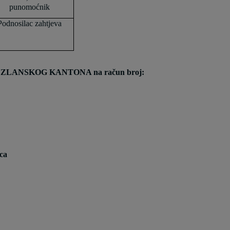
punomoćnik
Podnosilac zahtjeva
LANSKOG KANTONA na račun broj:
ica