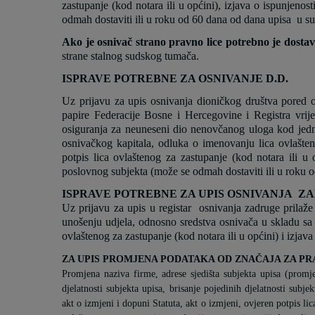
zastupanje (kod notara ili u općini), izjava o ispunjenos
odmah dostaviti ili u roku od 60 dana od dana upisa
u su
Ako je osnivač strano pravno lice potrebno je dostavi
strane stalnog sudskog tumača.
ISPRAVE POTREBNE ZA OSNIVANJE D.D.
Uz prijavu za upis osnivanja dioničkog društva
pored 
papire Federacije Bosne i Hercegovine i Registra vri
osiguranja za neuneseni dio nenovčanog uloga kod jedn
osnivačkog kapitala, odluka o imenovanju lica ovlašte
potpis lica ovlaštenog za zastupanje (kod notara ili u o
poslovnog subjekta (može se odmah dostaviti ili u roku 
ISPRAVE POTREBNE ZA UPIS OSNIVANJA 
Uz prijavu za upis u registar osnivanja zadruge prilaže
unošenju udjela, odnosno sredstva osnivača u skladu sa
ovlaštenog za zastupanje (kod notara ili u općini) i izjava
ZA UPIS PROMJENA PODATAKA OD ZNAČAJA ZA PR
Promjena naziva firme, adrese sjedišta subjekta upisa (promj
djelatnosti subjekta upisa, brisanje pojedinih djelatnosti subje
akt o izmjeni i dopuni Statuta, akt o izmjeni, ovjeren potpis lic