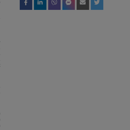
e
d
e
a
i
n
t
i
a
a
a
a