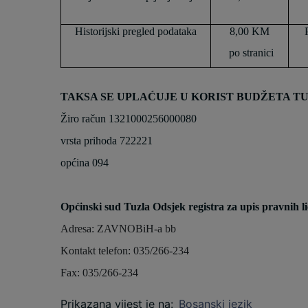
Historijski pregled podataka
8,00 KM
po stranici
TAKSA SE UPLAĆUJE U KORIST BUDŽETA TUZ
Žiro račun 1321000256000080
vrsta prihoda 722221
općina 094
Općinski sud Tuzla Odsjek registra za upis pravnih l
Adresa: ZAVNOBiH-a bb
Kontakt telefon: 035/266-234
Fax: 035/266-234
Prikazana vijest je na
:
Bosanski jezik