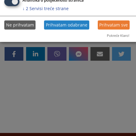
Analitika o posjećenosti stranica
↓
2
Servisi treće strane
6699
PREGLEDA
Ne prihvatam
Prihvatam odabrane
Prihvatam sve
Pokreće Klaro!