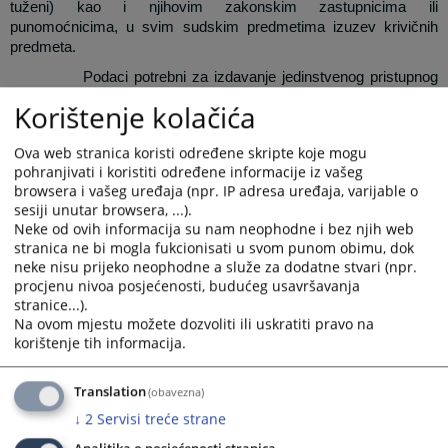
tuženi) kao i njihovim zakonskim zastupnicima ili
punomoćnicima, u svim sudskim predmetima izuzev krivičnih
predmeta.
Podaci potrebni za izdavanje jedinstvenog pristupnog
koda:
Korištenje kolačića
- broj sudskog predmeta
- ID za pravno lice ili ID punomoćnika (advokatska kancelarija)
Ova web stranica koristi određene skripte koje mogu
- matični broj za fizičko lice
pohranjivati i koristiti određene informacije iz vašeg
browsera i vašeg uređaja (npr. IP adresa uređaja, varijable o
Jednom izdat kod se ne može ponovo izdati u istom broju
sesiji unutar browsera, ...).
predmeta i istoj fazi.
Neke od ovih informacija su nam neophodne i bez njih web
zahtjev za izdavanje jedinstvenog
U
kategoriji prateći dokumenti
stranica ne bi mogla fukcionisati u svom punom obimu, dok
pristupnog koda (JPK).
neke nisu prijeko neophodne a služe za dodatne stvari (npr.
procjenu nivoa posjećenosti, budućeg usavršavanja
stranice...).
Na ovom mjestu možete dozvoliti ili uskratiti pravo na
Prikazana vijest je na
:
Bosanski jezik
korištenje tih informacija.
Prateći dokumenti
Translation
(obavezna)
Zahtjev za izdavanje JPK-a
↓
2
Servisi treće strane