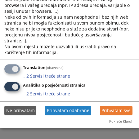
browsera i vašeg uređaja (npr. IP adresa uređaja, varijable o
Prateći dokumenti
sesiji unutar browsera, ...).
Neke od ovih informacija su nam neophodne i bez njih web
Javni oglas
stranica ne bi mogla fukcionisati u svom punom obimu, dok
neke nisu prijeko neophodne a služe za dodatne stvari (npr.
procjenu nivoa posjećenosti, budućeg usavršavanja
stranice...).
127
PREGLEDA
Na ovom mjestu možete dozvoliti ili uskratiti pravo na
korištenje tih informacija.
Translation
(obavezna)
↓
2
Servisi treće strane
Analitika o posjećenosti stranica
↓
2
Servisi treće strane
Ne prihvatam
Prihvatam odabrane
Prihvatam sve
Pokreće Klaro!