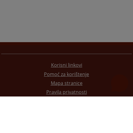
Korisni linkovi
Pomoć za korištenje
Mapa stranice
Pravila privatnosti
Redizajn web stranice je finansirala Evropska unija. Za njen sadržaj isključivo je odgovorno
Visoko sudsko i tužilačko vijeće BiH i ona ne odražava nužno stavove Evropske unije.