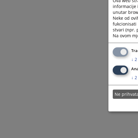
Ova web stra
informacije 
unutar brows
Neke od ovi
fukcionisat
stvari (npr.
Na ovom mjes
Tra
↓
2
Ana
↓
2
Ne prihva