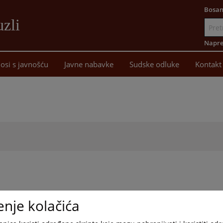
Bosan
uzli
Idi
na
Napre
sadržaj
osi s javnošću
Javne nabavke
Sudske odluke
Kontakt
enje kolačića