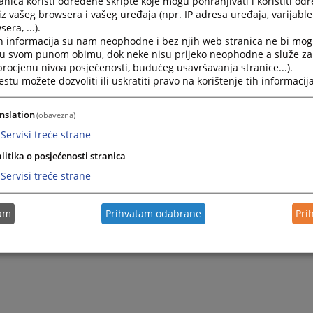
nica koristi određene skripte koje mogu pohranjivati i koristiti od
iz vašeg browsera i vašeg uređaja (npr. IP adresa uređaja, varijable 
era, ...).
h informacija su nam neophodne i bez njih web stranica ne bi mog
i u svom punom obimu, dok neke nisu prijeko neophodne a služe z
 procjenu nivoa posjećenosti, budućeg usavršavanja stranice...).
tu možete dozvoliti ili uskratiti pravo na korištenje tih informacija
nslation
(obavezna)
Servisi treće strane
litika o posjećenosti stranica
Trenutno nema vijesti
Servisi treće strane
tam
Prihvatam odabrane
Pri