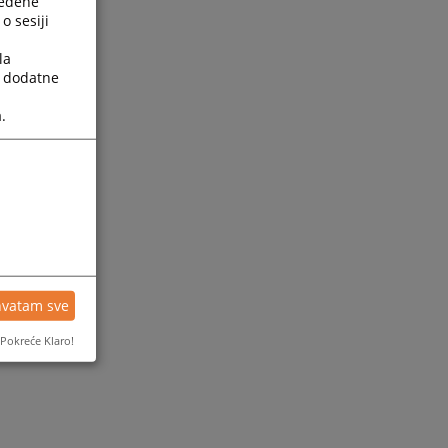
ređene
o sesiji
la
a dodatne
.
hvatam sve
Pokreće Klaro!