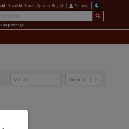
ski
Hrvatski
Srpski
Српски
English
Prijava
dna pretraga
Mjesec...
Godina...