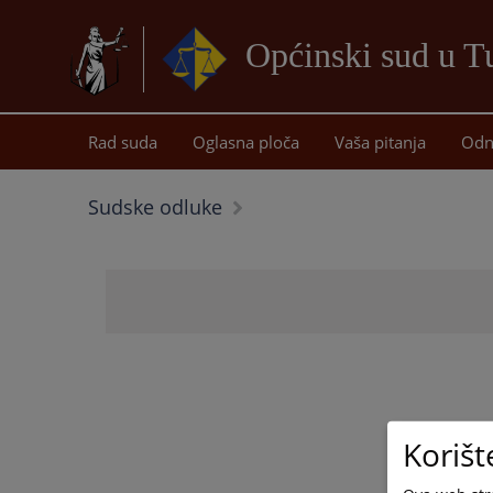
Općinski sud u T
Rad suda
Oglasna ploča
Vaša pitanja
Odn
Sudske odluke
Korišt