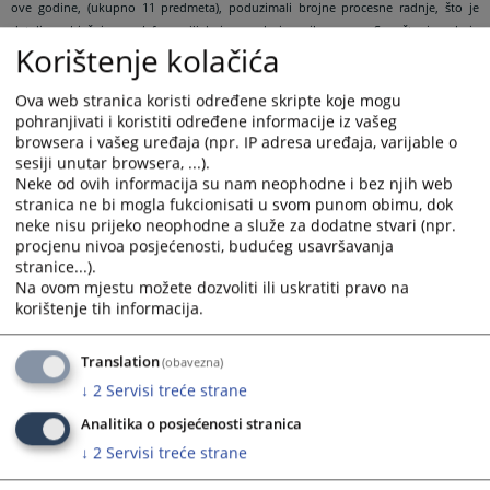
ove godine, (ukupno 11 predmeta), poduzimali brojne procesne radnje, što je
detaljno objašnjeno u
Informaciji
, koja se nalazi u prilogu ovog Saopštenja, a koja
Korištenje kolačića
je dostavljena Gradskom vijeću Grada Tuzla.
Ova web stranica koristi određene skripte koje mogu
Stoga, navodi u naprijed pomenutom saopštenju o izbjegavanju pomenute sudije,
pohranjivati i koristiti određene informacije iz vašeg
da skoro dva mjeseca odluči o zahtjevu za izricanje privremene mjere, su suprotni
browsera i vašeg uređaja (npr. IP adresa uređaja, varijable o
naprijed iznesenim činjeničnim navodima. Osim toga, Ured disciplinskog tužitelja
sesiji unutar browsera, ...).
Visokog sudskog i tužilačkog vijeća Bosne i Hercegovine je isključivo nadležan da
Neke od ovih informacija su nam neophodne i bez njih web
utvrđuje tačnost iznesenih navoda o povredi odredbi o hitnom postupanju u
stranica ne bi mogla fukcionisati u svom punom obimu, dok
spornom predmetu.
neke nisu prijeko neophodne a služe za dodatne stvari (npr.
procjenu nivoa posjećenosti, budućeg usavršavanja
Napominjemo da netačnim izvještavanjem javnosti o predmetnom postupku vrši
stranice...).
se neprimjeren utjecaj na nezavisnost rada Suda, pri čemu se javnost dezinformiše
Na ovom mjestu možete dozvoliti ili uskratiti pravo na
korištenje tih informacija.
i navodi na pogrešne zaključke, na koji način se podriva povjerenje javnosti u
nezavisan rad ovog suda i pravosuđa.
Translation
(obavezna)
Sud poziva medije da sve informacije o radu ovog Suda provjere prije
↓
2
Servisi treće strane
objavljivanja, uz napomenu da je transparentnost u radu jedan od naših osnovnih
strateških ciljeva, a zbog čega na sve upite novinara i građana Sud odgovara u
Analitika o posjećenosti stranica
najkraćem mogućem roku.
↓
2
Servisi treće strane
U prilogu: