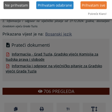
Ne prihvatam
Prihvatam odabrane
Prihvatam sve
1.
Informacija ovog suda od 27.12.2024. godine, dostavljena Mirnesu Ajanoviću,
Pokreće Klaro!
predsjedniku Komisije za ljudska prava Gradskog vijeća Grada Tuzla,
2.
Informacija i odgovor na vijećničko pitanje od 27.12.2024. godine, dostavljeni
Gradskom vijeću Grada Tuzla.
Prikazana vijest je na
:
Bosanski jezik
Prateći dokumenti
Informacija - Grad Tuzla, Gradsko vijeće Komisija za
ljudska prava i slobode
Informacija i odgovor na vijećničko pitanje za Gradsko
vijeće Grada Tuzla
706
PREGLEDA