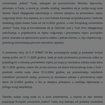
univerziteta „Kallos“ Tuzla, zastupan po punomoćniku Mirnesu Ajanoviću,
advokatu iz Tuzle, u kome je, između ostalog, navedeno da je sudija ovog suda
Samira Šljivić izbjegavala odlučivanje o hitnom zahtjevu za privremenu mjeru
osiguranja skoro dva mjeseca, te u vezi Odluke Komisije za ljudska prava i slobode
Gradskog vijeća Grada Tuzla od 24.12.2024. godine, u vezi Evropskog univerziteta
„Kallos“ Tuzla, koja je konstatovala da je Općinski sud u Tuzli kroz izbjegavanje
odlučivanja o prijedlozima za mjeru osiguranja i privremenu mjeru povrijedio
prava stranaka na djelotvornu pravnu zaštitu i jednak treman, u cilju objektivnog i
pravilnog informisanja javnosti navodimo sljedeće:
U predmetu broj: 32 0 P 474837 24 Mo postupajuća sudija je poduzela brojne
radnje počev od 21.11.2024. godine, kada je sudu podnesena pomenuta tužba sa
prijedlogom o izricanju privremene mjere, po kojoj je donesena odluka suda dana
28.11.2024. godine, nakon što je ista ukinuta od strane Kantonalnog suda u Tuzli i
predmet vraćen sudu dana 13.12.2024. godine, po poduzimanju naloženih
određenih procesnih radnji, ponovno je donesena odluka o privremenoj mjeri
dana 26.12.2024. godine, a što je detaljno prikazano u sadržaju
Informacije
u
prilogu ovog Saopštenja.
Takođe, sudije ovog suda su u svim predmetima, u kojima se kao stranka
pojavljuje Evropski univerzitet „Kallos“ Tuzla, koji datiraju od početka novembra