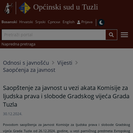
Općinski sud u Tuzli
Bosanski
Hrvatski
Srpski
Српски
English
Prijava
Napredna pretraga
Odnosi s javnošću
Vijesti
Saopćenja za javnost
Saopštenje za javnost u vezi akata Komisije za
ljudska prava i slobode Gradskog vijeća Grada
Tuzla
30.12.2024.
Povodom saopštenja za javnost Komisije za ljudska prava i slobode Gradskog
vijeća Grada Tuzla od 26.12.2024. godine, u vezi parničnog predmeta Evropskog