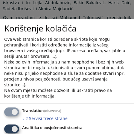
iskustva i to: Lejla Abdulahović, Bakir Bakalović, Haris Daić,
Sadeta Ibrišević i Almira Majdančić.
Ovim povodom je dr. sci Muhamed Tulumović, predsjednik
Općinskog suda u Tuzli održao sastanak sa primljenim
Korištenje kolačića
pripravnicima, kojem su prisustvovali sekretar suda Sidik
Hasanović i koordinator pripravnika Una Alić. Pripravnici su
Ova web stranica koristi određene skripte koje mogu
upoznati sa novim konceptom edukacije pripravnika u
pohranjivati i koristiti određene informacije iz vašeg
sudovima čiji je cilj unapređenje praktičnih i stručnih znanja i
browsera i vašeg uređaja (npr. IP adresa uređaja, varijable o
vještina pripravnika kroz konkretno obavljanje sudskih
sesiji unutar browsera, ...).
zadataka prema sačinjenim listama delegiranih zadataka sa
Neke od ovih informacija su nam neophodne i bez njih web
sudija na drugo osoblje kao rutinskim materijalima, koje je ovaj
stranica ne bi mogla fukcionisati u svom punom obimu, dok
sud kreirao u okviru Projekta Unapređenje efikasnosti sudija i
neke nisu prijeko neophodne a služe za dodatne stvari (npr.
odgovornosti sudija i tužilaca u BiH, kojeg Visoko sudsko i
procjenu nivoa posjećenosti, budućeg usavršavanja
tužilačko vijeće Bosne i Hercegovine implementira u saradnji sa
stranice...).
Švedskom nacionalnom sudskom administracijom (SNCA).
Na ovom mjestu možete dozvoliti ili uskratiti pravo na
Naglašena je važnost općinskog suda kao institucije za stručno
korištenje tih informacija.
osposobljavanje i profesionalno usavršavanje pripravnika
tokom njihovog dvogodišnjeg pripravničkog staža i uloge
Translation
(obavezna)
pripravnika-volontera, koji svojim znanjem i radom daju
↓
2
Servisi treće strane
značajan doprinos uspješnom funkcionisanju suda u cjelini.
Analitika o posjećenosti stranica
U narednom periodu posvetiće se posebna pažnja edukaciji