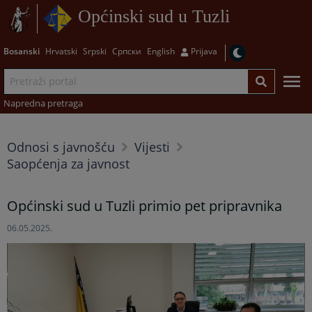
Općinski sud u Tuzli
Bosanski
Hrvatski
Srpski
Српски
English
Prijava
Napredna pretraga
Odnosi s javnošću
Vijesti
Saopćenja za javnost
Općinski sud u Tuzli primio pet pripravnika
06.05.2025.