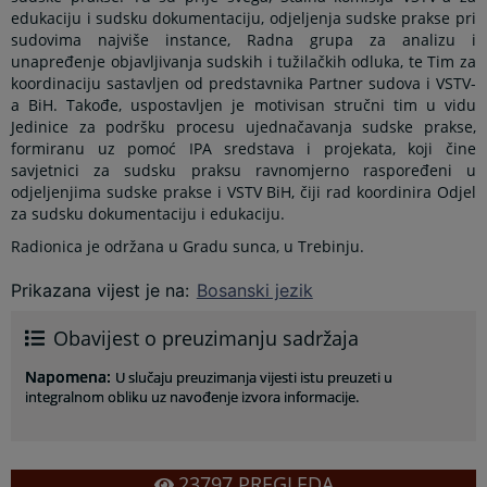
edukaciju i sudsku dokumentaciju, odjeljenja sudske prakse pri
sudovima najviše instance, Radna grupa za analizu i
unapređenje objavljivanja sudskih i tužilačkih odluka, te Tim za
koordinaciju sastavljen od predstavnika Partner sudova i VSTV-
a BiH. Takođe, uspostavljen je motivisan stručni tim u vidu
Jedinice za podršku procesu ujednačavanja sudske prakse,
formiranu uz pomoć IPA sredstava i projekata, koji čine
savjetnici za sudsku praksu ravnomjerno raspoređeni u
odjeljenjima sudske prakse i VSTV BiH, čiji rad koordinira Odjel
za sudsku dokumentaciju i edukaciju.
Radionica je održana u Gradu sunca, u Trebinju.
Prikazana vijest je na
:
Bosanski jezik
Obavijest o preuzimanju sadržaja
Napomena
:
U slučaju preuzimanja vijesti istu preuzeti u
integralnom obliku uz navođenje izvora informacije.
23797
PREGLEDA