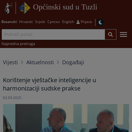
Općinski sud u Tuzli
Bosanski
Hrvatski
Srpski
Српски
English
Prijava
Napredna pretraga
Vijesti
Aktuelnosti
Događaji
Korištenje vještačke inteligencije u
harmonizaciji sudske prakse
02.09.2025.